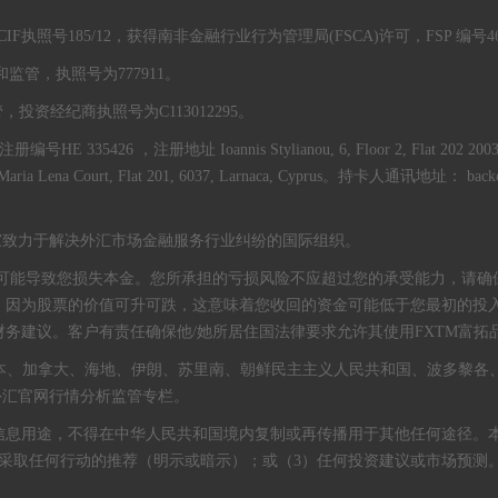
执照号185/12，获得南非金融行业行为管理局(FSCA)许可，FSP 编号46
管，执照号为777911。
资经纪商执照号为C113012295。
335426 ，注册地址 Ioannis Stylianou, 6, Floor 2, Flat 202 2003, 
 Maria Lena Court, Flat 201, 6037, Larnaca, Cyprus。持卡人通讯地址： b
员会是一家致力于解决外汇市场金融服务行业纠纷的国际组织。
可能导致您损失本金。您所承担的亏损风险不应超过您的承受能力，请确
，因为股票的价值可升可跌，这意味着您收回的资金可能低于您最初的投
务建议。客户有责任确保他/她所居住国法律要求允许其使用FXTM富拓
日本、加拿大、海地、伊朗、苏里南、朝鲜民主主义人民共和国、波多黎各
外汇官网行情分析监管专栏。
信息用途，不得在中华人民共和国境内复制或再传播用于其他任何途径。
采取任何行动的推荐（明示或暗示）；或（3）任何投资建议或市场预测