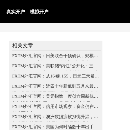
真实开户
模拟开户
相关文章
FXTM外汇官网：日美联合干预确认，规模约
590亿美元，市场在干预后进入观望模式
FXTM外汇官网：美联储“内讧”公开化：三位
鹰派大佬联名逼宫，沃什的利率决策为何陷入
FXTM外汇官网：从164到155，日元三天暴涨
两难？
超5%！美日联手干预威力有多大？历史数据给
FXTM外汇官网：近四十年新低到五月来最
出答案
强：美日确认联手干预，日元“暴力反弹”能走
FXTM外汇官网：美元指数一度创六周新低：
多远？
美伊谈判希望施压，非农数据成关键变量
FXTM外汇官网：信用市场观察：资金仍在增
持美国资产
FXTM外汇官网：澳洲数据疲软担忧升温，叠
加美元韧性显现：澳元短期回调风险几何？
FXTM外汇官网：美国为何时隔数十年出手支