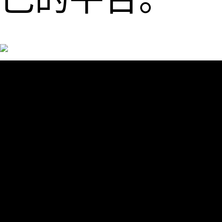
风险提示：投
资有风险，选
择需谨慎，预