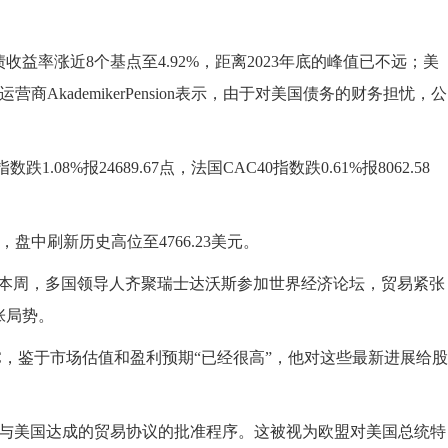
率涨近8个基点至4.92%，距离2023年底的峰值已不远；美
商AkademikerPension表示，由于对美国债务的财务担忧，公
%报24689.67点，法国CAC40指数跌0.61%报8062.58
中刷新历史高位至4766.23美元。
，本周，多国领导人齐聚瑞士达沃斯参加世界经济论坛，贸易紧张
张局势。
告诉CNBC，鉴于市场估值和盈利预期“已经很高”，他对这些最新进展给股
与美国达成的贸易协议的批准程序。这被视为欧盟对美国总统特