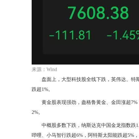
来源：Wind
盘面上，大型科技股全线下跌，英伟达、特斯拉跌
跌超1%。
黄金股表现强劲，盎格鲁黄金、金田涨超7%，
2%。
中概股多数下跌，纳斯达克中国金龙指数跌1.4
哔哩、小马智行跌超6%，阿特斯太阳能跌超5%