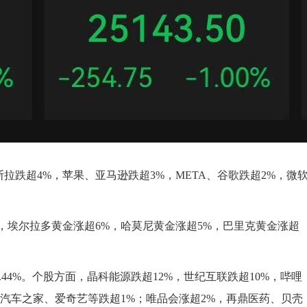
超4%，苹果、亚马逊跌超3%，META、谷歌跌超2%，微
埃尔拉多黄金涨超6%，哈莫尼黄金涨超5%，巴里克黄金涨超
4%。个股方面，晶科能源跌超12%，世纪互联跌超10%，哔哩
，汽车之家、爱奇艺等跌超1%；唯品会涨超2%，再鼎医药、贝壳