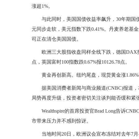
涨超1%。
与此同时，美国国债收益率飙升，30年期国债收益
元同步走软，美元指数下跌0.41%。丹麦养老基金运营
司正在清仓美国国债。
欧洲三大股指收盘同样全线下跌，德国DAX指数跌1.08
点，英国富时100指数跌0.67%报10126.78点。
黄金再创新高。纽约尾盘，现货黄金涨1.86%，盘
据美国消费者新闻与商业频道(CNBC)报道
局势再度升级，投资者密切关注谈判能否缓和紧
Wealthspire的首席投资官Brad Long
市带来压力并不感到惊讶。
当地时间20日，欧洲议会宣布冻结对去年7月