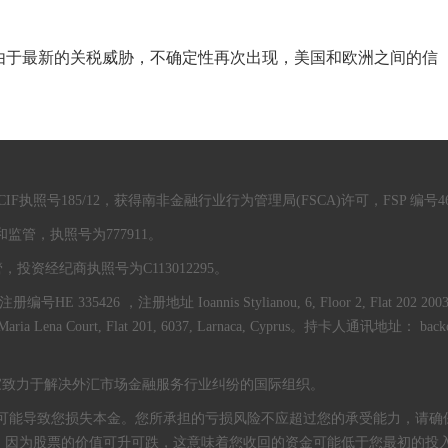
于最新的关税威胁，不确定性再次出现，美国和欧洲之间的信
。
执照号185/12，获得南非金融行业行为管理局(FSCA)许可，FSP 编号46
管，执照号为777911。
资经纪商执照号为C113012295。
335426 ，注册地址 Ioannis Stylianou, 6, Floor 2, Flat 202 2003, 
 Maria Lena Court, Flat 201, 6037, Larnaca, Cyprus。持卡人通讯地址： b
员会是一家致力于解决外汇市场金融服务行业纠纷的国际组织。
可能导致您损失本金。您所承担的亏损风险不应超过您的承受能力，请确
，因为股票的价值可升可跌，这意味着您收回的资金可能低于您最初的投