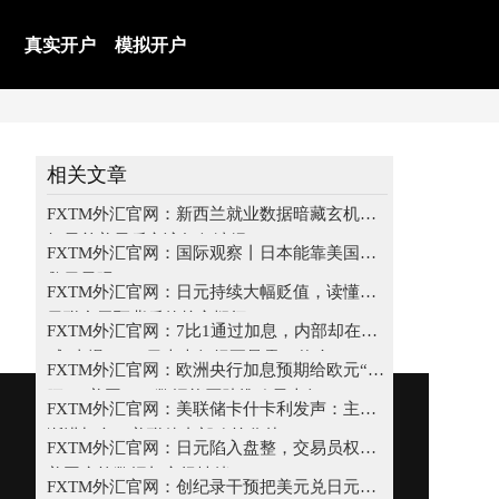
真实开户
模拟开户
相关文章
FXTM外汇官网：新西兰就业数据暗藏玄机，
纽元兑美元后市该如何演绎？
FXTM外汇官网：国际观察丨日本能靠美国拯
救日元吗
FXTM外汇官网：日元持续大幅贬值，读懂美
日联合干预背后的核心疑问
FXTM外汇官网：7比1通过加息，内部却在
喊“太慢了”，日本央行纪要暴露了什么？
FXTM外汇官网：欧洲央行加息预期给欧元“撑
腰”，美国ADP数据能否助推欧元上行？
FXTM外汇官网：美联储卡什卡利发声：主张
渐进加息，美联储内部政策分歧
FXTM外汇官网：日元陷入盘整，交易员权衡
美国疲软数据与市场情绪
FXTM外汇官网：创纪录干预把美元兑日元拉