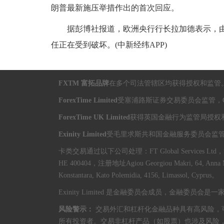
朗普最新施压举措作出的首次回应。
据彭博社报道，欧洲央行行长拉加德表示，由
任正在受到破坏。(中新经纬APP)
FXTM 富拓品牌
在多个司法管辖区均获得授权和监管
ForexTime Limited
受塞浦路斯证券交易委员会监管，CIF
ForexTime UK Limited
获得英国金融行为监管局授权和监
Exinity Limited
受毛里求斯共和国金融服务委员会监管，投
卡类交易通过以下公司处理：FT Global Services Ltd，注册编号HE 
HE 400404，注册地址Agiou Georgiou Makri, 64, Anna
Konstantara, Kato Polemidia, 4156, Limassol, Cyprus。
Exinity Limited 是金融委员会成员，金融委
风险警示：
交易外汇和杠杆化金融品种具有高风险，
所有投资者。交易非杠杆产品（如股票）也涉及风险