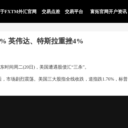
于FXTM外汇官网
交易点差
交易平台
富拓官网开户资讯
9% 英伟达、特斯拉重挫4%
时间周二(20日)，美国遭遇股债汇“三杀”。
市场剧烈震荡。美国三大股指全线收跌，道指跌1.76%，标普