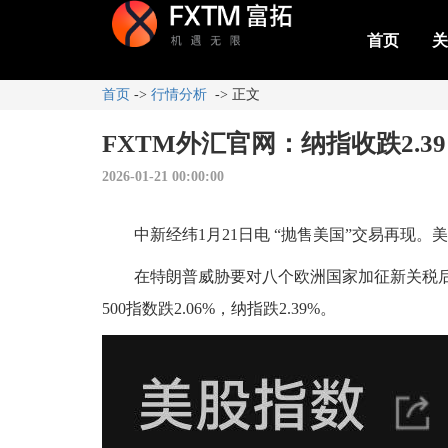
首页
关
首页
->
行情分析
-> 正文
FXTM外汇官网：纳指收跌2.3
2026-01-21 00:00:00
中新经纬1月21日电 “抛售美国”交易再现。美东
在特朗普威胁要对八个欧洲国家加征新关税后，
500指数跌2.06%，纳指跌2.39%。