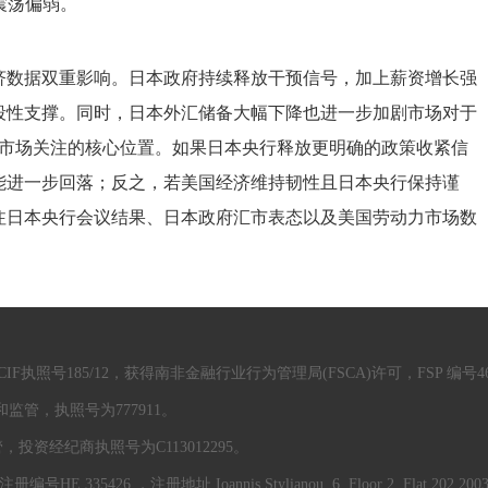
震荡偏弱。
济数据双重影响。日本政府持续释放干预信号，加上薪资增长强
段性支撑。同时，日本外汇储备大幅下降也进一步加剧市场对于
是市场关注的核心位置。如果日本央行释放更明确的政策收紧信
能进一步回落；反之，若美国经济维持韧性且日本央行保持谨
注日本央行会议结果、日本政府汇市表态以及美国劳动力市场数
。
执照号185/12，获得南非金融行业行为管理局(FSCA)许可，FSP 编号46
管，执照号为777911。
资经纪商执照号为C113012295。
335426 ，注册地址 Ioannis Stylianou, 6, Floor 2, Flat 202 2003, 