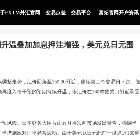
于FXTM外汇官网
交易点差
交易平台
富拓官网开户资讯
期升温叠加加息押注增强，美元兑日元围
续调整走势，汇价回落至159.90附近，连续第二个交易日下跌。
再度入市干预的预期持续升温，令汇价在160整数关口附近承受
干预风险。日本财务大臣片山五月再次向市场发出警告，强调当
当措施应对汇率异常波动。由于美元兑日元此前一度逼近160重