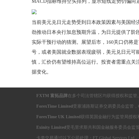
MACD指标维持空头排列，显示短线走势仍偏向
当前美元兑日元走势受到日本政策因素与美国经
劲推动日本央行加息预期升温，为日元提供了阶
实际干预行动的猜测。展望后市，160关口仍将
号，或者美国就业数据表现疲弱，美元兑日元可
慎，汇价仍有望维持高位运行。投资者需重点关
据变化。
FXTM 富拓品牌
在多个司法管辖区均获得授权和监管
ForexTime Limited
受塞浦路斯证券交易委员会监管，CIF
ForexTime UK Limited
获得英国金融行为监管局授权和监
Exinity Limited
受毛里求斯共和国金融服务委员会监管，投
卡类交易通过以下公司处理：FT Global Services Ltd，注册编号HE 