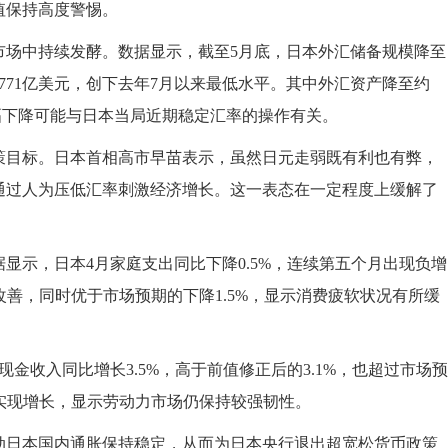
值保持高度警惕。
市场中持续发酵。数据显示，截至5月底，日本外汇储备规模降至
少约771亿美元，创下去年7月以来最低水平。其中外汇资产降至约
大幅下降可能与日本当局近期稳定汇率的操作有关。
策目标。日本首相高市早苗表示，虽然日元走弱既有利也有弊，
通过人为压低汇率刺激经济增长。这一表态在一定程度上缓解了
显示，日本4月家庭支出同比下降0.5%，连续第五个月出现负增
改善，同时优于市场预期的下降1.5%，显示消费疲软状况有所缓
金收入同比增长3.5%，高于前值修正后的3.1%，也超过市场预
月实现增长，显示劳动力市场仍保持较强韧性。
动日本国内通胀保持稳定，从而为日本央行退出超宽松货币政策