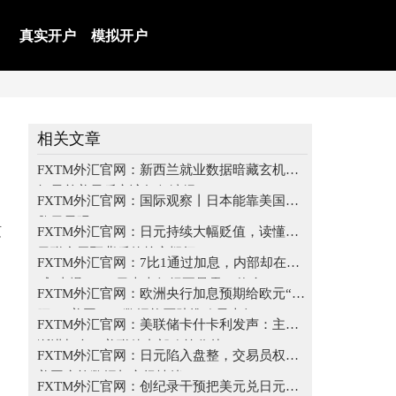
真实开户
模拟开户
相关文章
FXTM外汇官网：新西兰就业数据暗藏玄机，
纽元兑美元后市该如何演绎？
FXTM外汇官网：国际观察丨日本能靠美国拯
救日元吗
随
FXTM外汇官网：日元持续大幅贬值，读懂美
日联合干预背后的核心疑问
FXTM外汇官网：7比1通过加息，内部却在
喊“太慢了”，日本央行纪要暴露了什么？
FXTM外汇官网：欧洲央行加息预期给欧元“撑
腰”，美国ADP数据能否助推欧元上行？
FXTM外汇官网：美联储卡什卡利发声：主张
渐进加息，美联储内部政策分歧
FXTM外汇官网：日元陷入盘整，交易员权衡
美国疲软数据与市场情绪
FXTM外汇官网：创纪录干预把美元兑日元拉