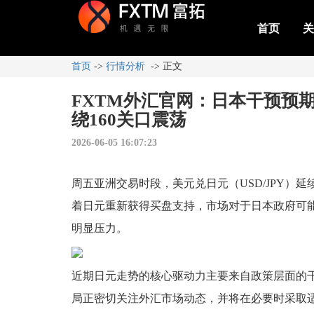
首页
关
首页
->
行情分析
-> 正文
FXTM外汇官网：日本干预预
绕160关口震荡
2026-06-05 16:07:23
周五亚洲交易时段，美元兑日元（USD/JPY）延
着日元重新获得买盘支持，市场对于日本政府可能
明显压力。
近期日元走势的核心驱动力主要来自政策层面的
局正密切关注外汇市场动态，并将在必要时采取适